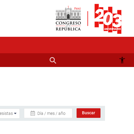
Día / mes / año