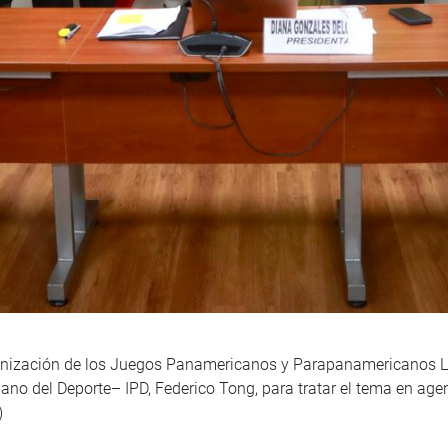
anización de los Juegos Panamericanos y Parapanamericanos Li
ruano del Deporte– IPD, Federico Tong, para tratar el tema en a
)