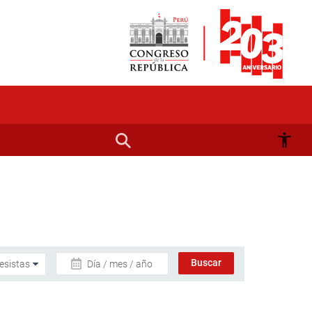
Día / mes / año