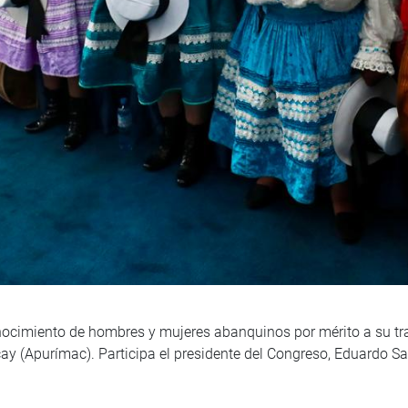
nocimiento de hombres y mujeres abanquinos por mérito a su tray
ay (Apurímac). Participa el presidente del Congreso, Eduardo S