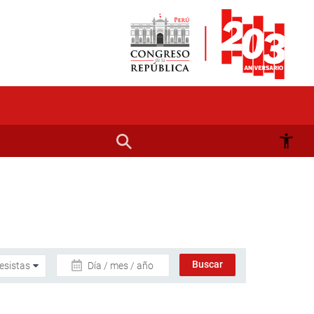
Día / mes / año