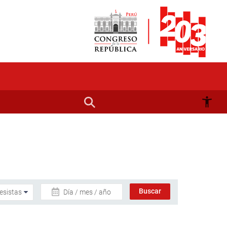
Día / mes / año