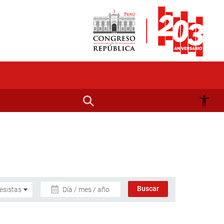
Día / mes / año