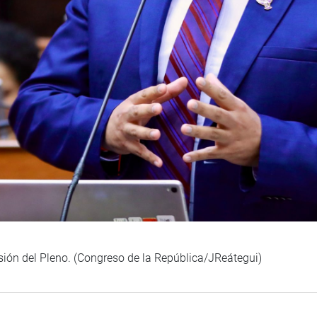
esión del Pleno. (Congreso de la República/JReátegui)