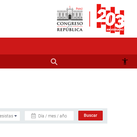
Día / mes / año