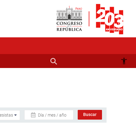
Día / mes / año