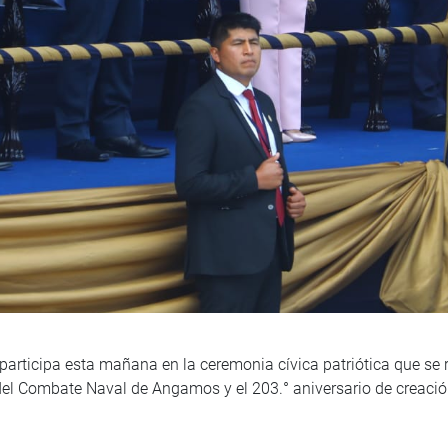
participa esta mañana en la ceremonia cívica patriótica que se r
 del Combate Naval de Angamos y el 203.° aniversario de creació