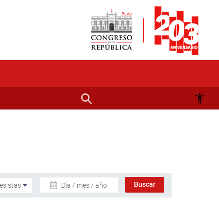
Día / mes / año