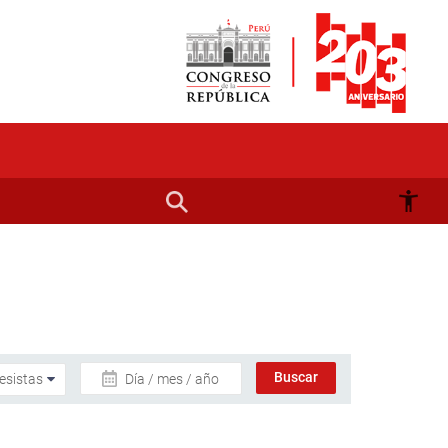
Día / mes / año