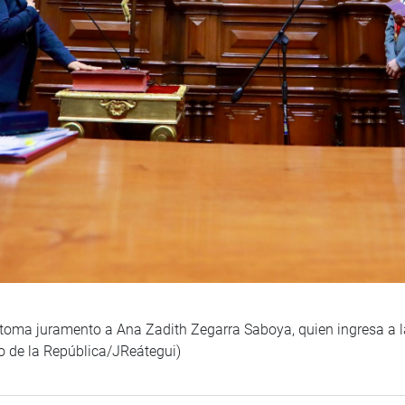
 toma juramento a Ana Zadith Zegarra Saboya, quien ingresa a 
so de la República/JReátegui)