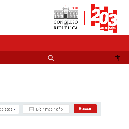
Día / mes / año