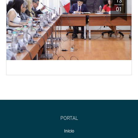
13
01
PORTAL
Inicio