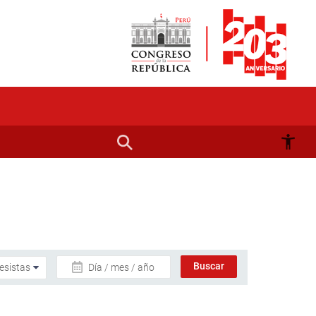
Día / mes / año