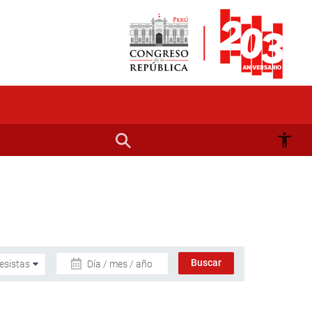
Día / mes / año