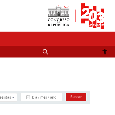
Día / mes / año