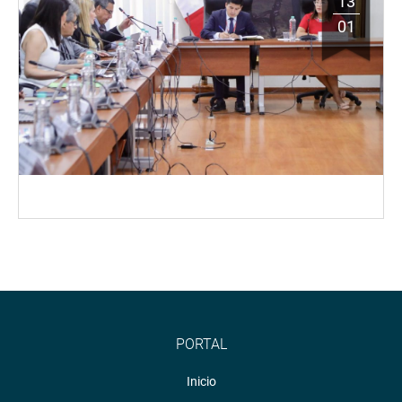
13
01
PORTAL
Inicio