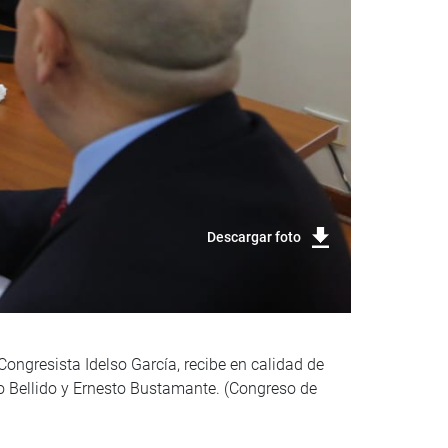
Descargar foto
ongresista Idelso García, recibe en calidad de
ido Bellido y Ernesto Bustamante. (Congreso de