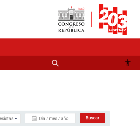
Día / mes / año