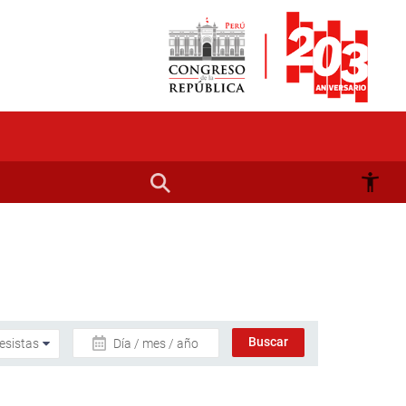
Día / mes / año