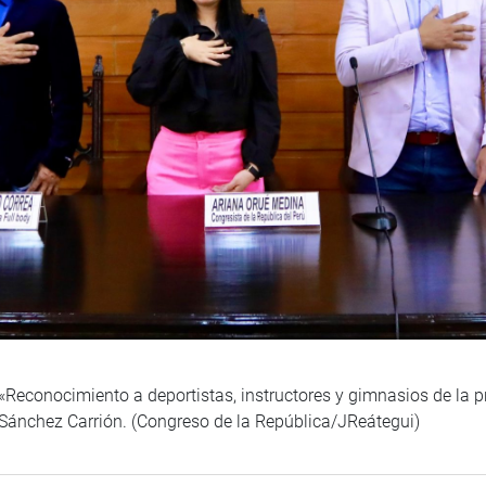
«Reconocimiento a deportistas, instructores y gimnasios de la p
 Sánchez Carrión. (Congreso de la República/JReátegui)