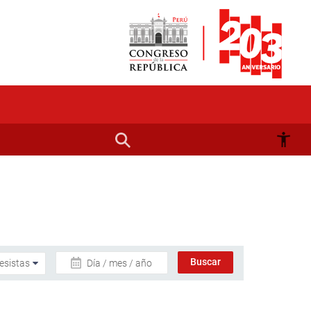
Día / mes / año