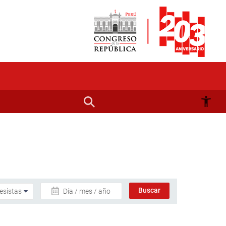
Día / mes / año