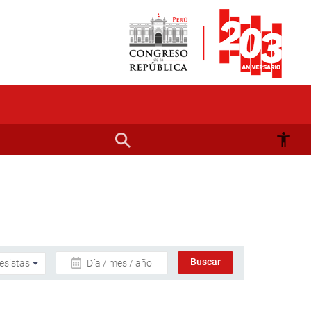
Día / mes / año