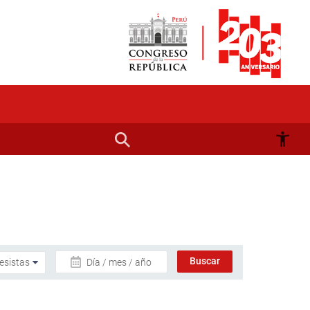
Día / mes / año