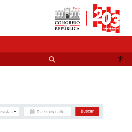
Día / mes / año