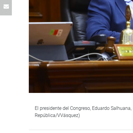
El presidente del Congreso, Eduardo Salhuana,
República/VVásquez)