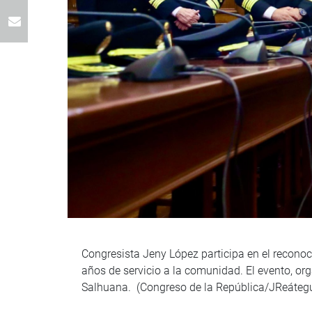
Congresista Jeny López participa en el recono
años de servicio a la comunidad. El evento, or
Salhuana. (Congreso de la República/JReátegu