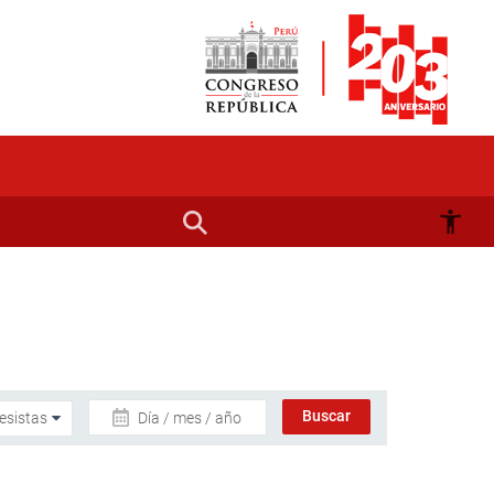
Día / mes / año