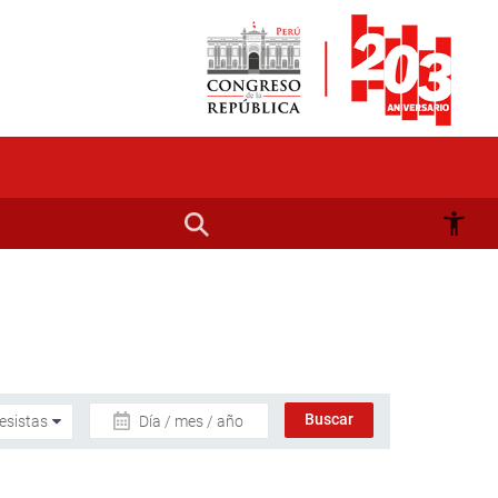
Día / mes / año