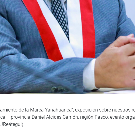
zamiento de la Marca Yanahuanca”, exposición sobre nuestros re
ca – provincia Daniel Alcides Carrión, región Pasco, evento or
/JReátegui)