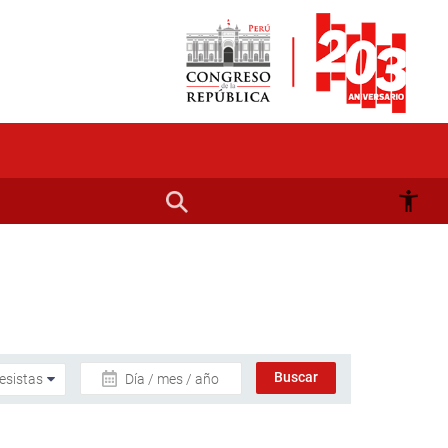
Día / mes / año