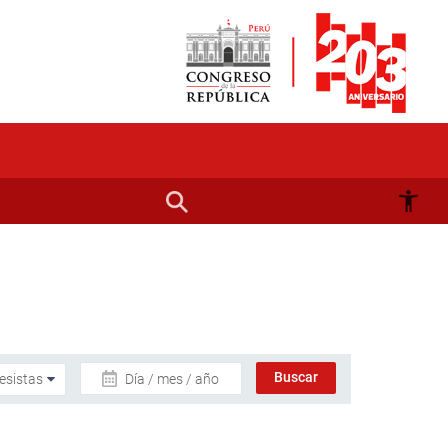
Día / mes / año