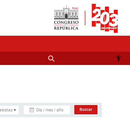
Día / mes / año