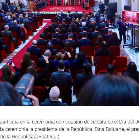
articipa en la ceremonia con ocasión de celebrarse el Día del Ju
la ceremonia la presidenta de la República, Dina Boluarte, el pres
de la República/JReátegui)