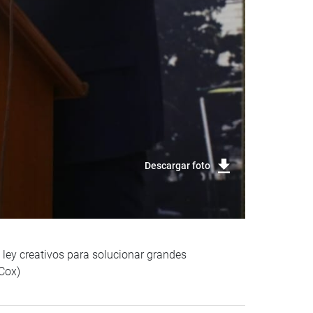
Descargar foto
 ley creativos para solucionar grandes
CCox)