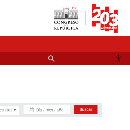
Día / mes / año