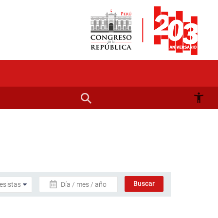
Día / mes / año