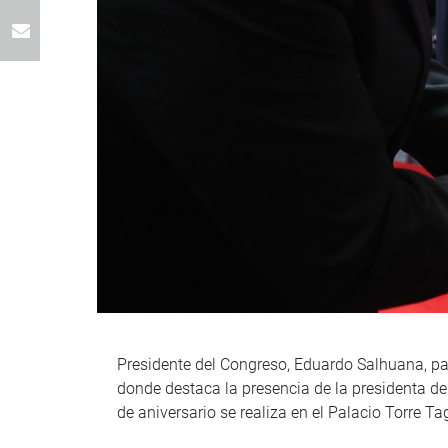
Presidente del Congreso, Eduardo Salhuana, part
donde destaca la presencia de la presidenta de 
de aniversario se realiza en el Palacio Torre Tag