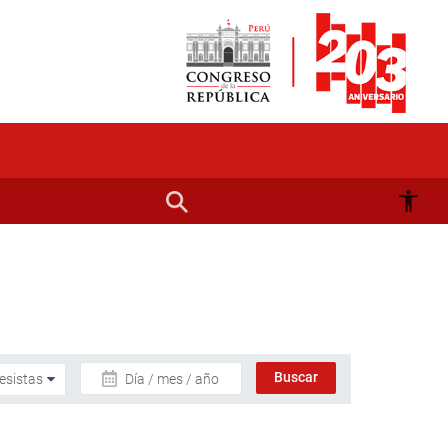
Día / mes / año