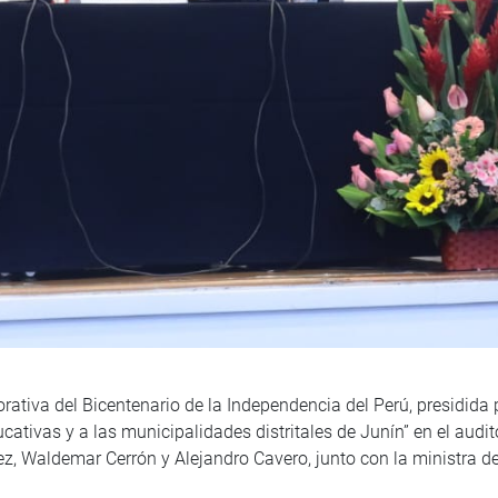
tiva del Bicentenario de la Independencia del Perú, presidida po
cativas y a las municipalidades distritales de Junín” en el audit
ez, Waldemar Cerrón y Alejandro Cavero, junto con la ministra de