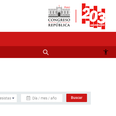
Día / mes / año