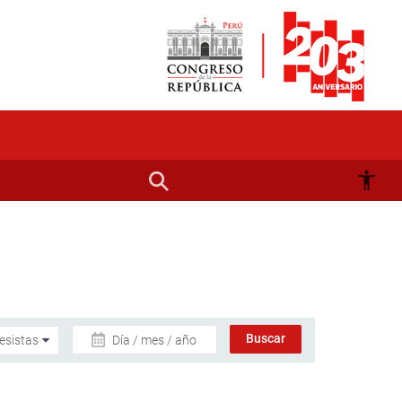
Día / mes / año