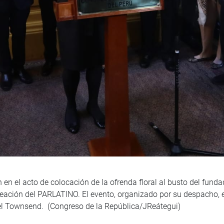
n en el acto de colocación de la ofrenda floral al busto del fu
eación del PARLATINO. El evento, organizado por su despacho, es
nel Townsend. (Congreso de la República/JReátegui)