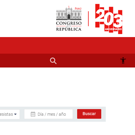
Día / mes / año