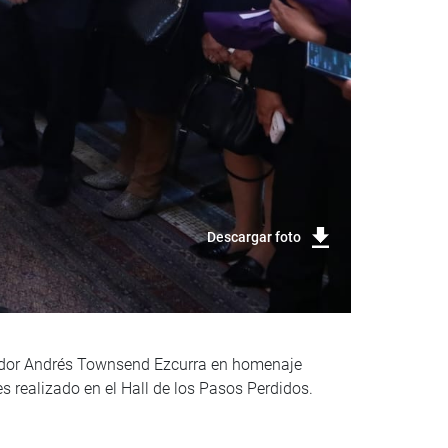
Descargar foto
ndador Andrés Townsend Ezcurra en homenaje
 realizado en el Hall de los Pasos Perdidos.