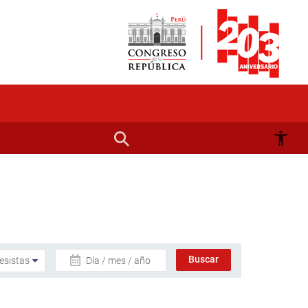
Día / mes / año