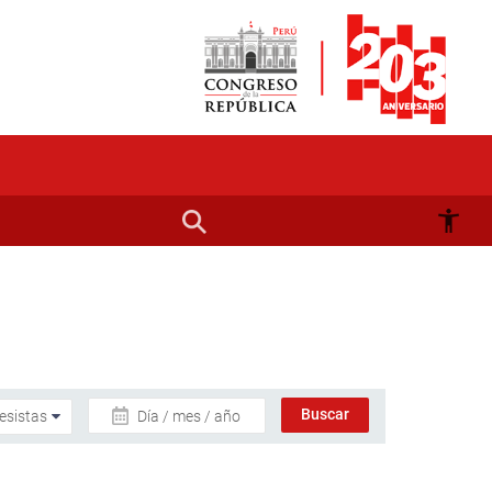
Día / mes / año