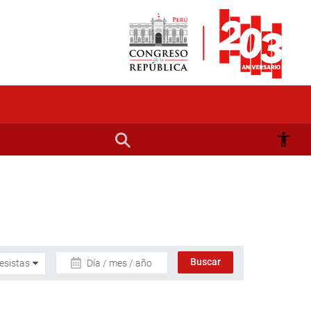
Día / mes / año