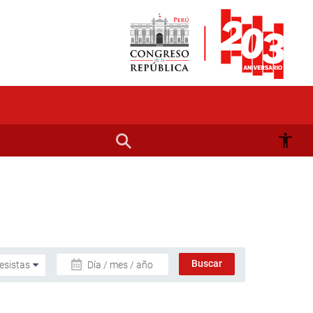
Día / mes / año