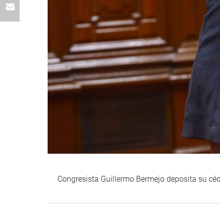
Congresista Guillermo Bermejo deposita su céd