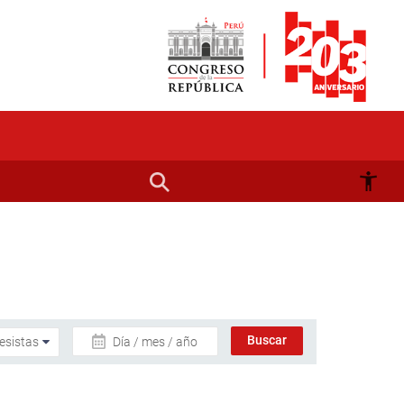
Día / mes / año