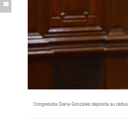
Congresista Diana Gonzáles deposita su cédula