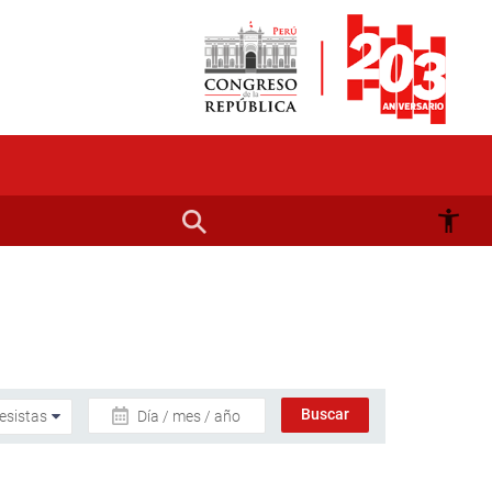
Día / mes / año