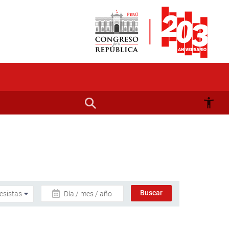
Día / mes / año