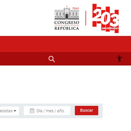
Día / mes / año