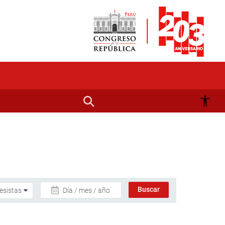
Día / mes / año