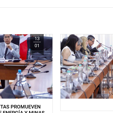
13
01
STAS PROMUEVEN
E ENERGÍA Y MINAS