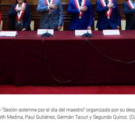
o “Sesión solemne por el día del maestro” organizado por su des
beth Medina, Paul Gutiérrez, Germán Tacuri y Segundo Quiroz. (