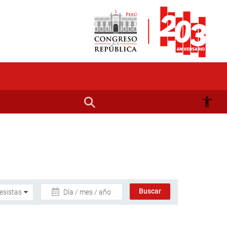
Día / mes / año