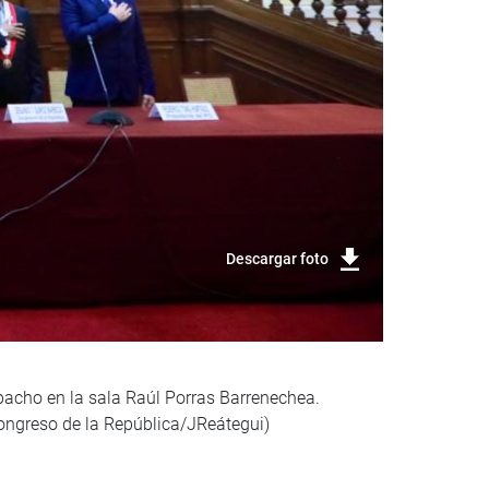
Descargar foto
pacho en la sala Raúl Porras Barrenechea.
Congreso de la República/JReátegui)