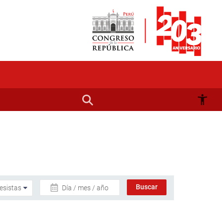
Día / mes / año