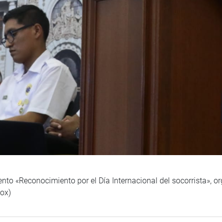
vento «Reconocimiento por el Día Internacional del socorrista», 
ox)