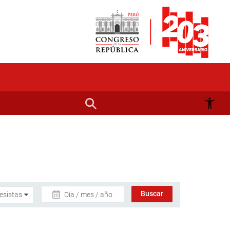
Día / mes / año