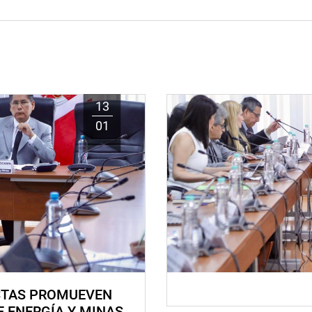
13
01
STAS PROMUEVEN
E ENERGÍA Y MINAS