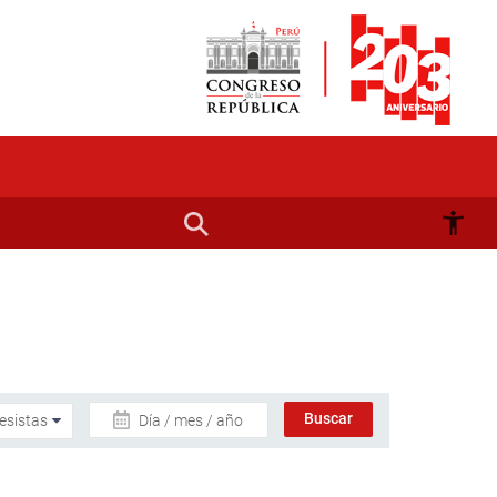
Día / mes / año