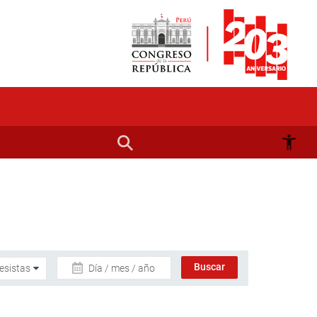
Día / mes / año