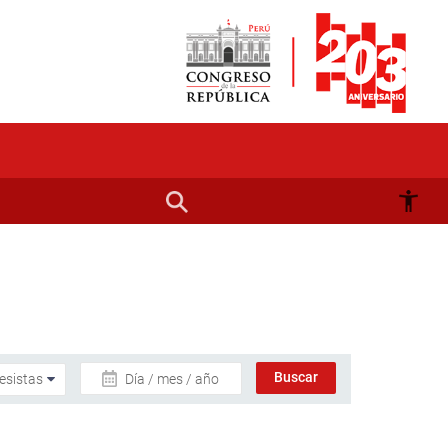
Día / mes / año