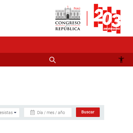
Día / mes / año