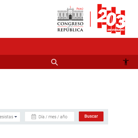
Día / mes / año